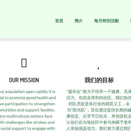
首頁
簡介
每月特別活動
OUR MISSION
我们的目标
ur population ages rapidly, it is
“援丯会” 致力于培养一个健康、充
ial to promote good health and
活力、包容及祥和的社区。我们热
ive participation to strengthen
的队员皆是各行业的精英义工，名
munities and support families.
为“阳光队”，旨在通过提供长期的
ny multicultural seniors face
康信息、分享节日欢乐，并创造机
lth challenges like strokes and
让他们在当地社区中参与来赋予老
k social support to engage with
人幸福感及动力。我们努力通过我