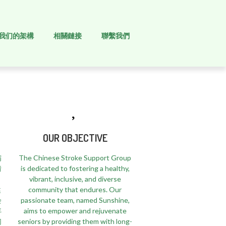
我们的架構
相關鏈接
聯繫我們
OUR OBJECTIVE
满
The Chinese Stroke Support Group
情
is dedicated to fostering a healthy,
vibrant, inclusive, and diverse
健
community that endures. Our
会
passionate team, named Sunshine,
年
aims to empower and rejuvenate
们
seniors by providing them with long-