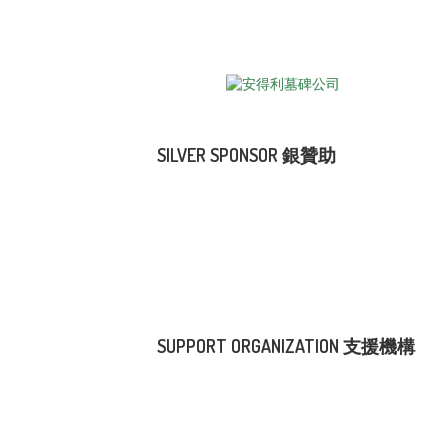
SILVER SPONSOR 銀贊助
SUPPORT ORGANIZATION 支援機構