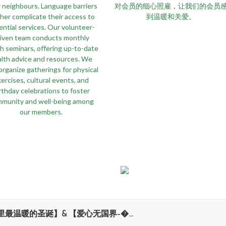
r neighbours. Language barriers
对会员的细心照雇，让我们的会员
ther complicate their access to
到温暖和关爱。
ential services. Our volunteer-
riven team conducts monthly
h seminars, offering up-to-date
lth advice and resources. We
organize gatherings for physical
ercises, cultural events, and
rthday celebrations to foster
munity and well-being among
our members.
里最温暖的圣诞】& 【爱心无国界-�...